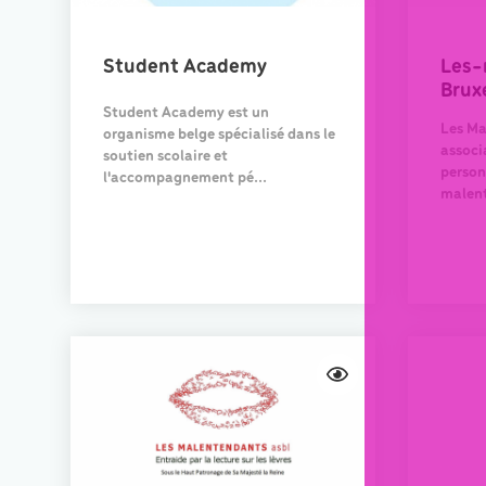
Student Academy
Les-
Brux
Student Academy est un
Les Ma
organisme belge spécialisé dans le
associ
soutien scolaire et
person
l'accompagnement pé...
malent