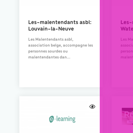
Les-malentendants asbl:
Les-
Louvain-la-Neuve
Wate
Les Malentendants asbl,
Les Ma
association belge, accompagne les
associ
personnes sourdes ou
person
malentendantes dan...
malent