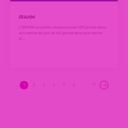
IRAHM
L'IRAHM accueille chaque année 120 jeunes dans
son centre de jour et 44 jeunes dans son centre
d'...
1
2
3
4
5
6
...
17