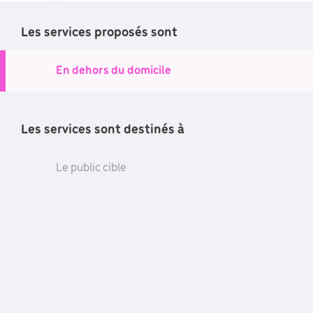
Des personnes en situtat
Les services proposés sont
Les personnes en fauteuil roulant
En dehors du domicile
Les personnes marchant difficilement 
Les services sont destinés à
Des catégories d'âge
Le public cible
Les enfants de 6 à 12 ans
Les adolescents de 12 à 18 ans
Les jeunes adultes de 19 à 21 ans
Les adultes de 22 à 64 ans
Les séniors de 65 à 79 ans