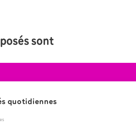
oposés sont
tés quotidiennes
ves