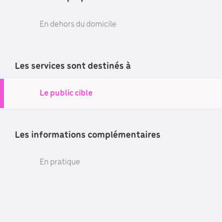
En dehors du domicile
Les informatio
03
Les services sont destinés à
Le public cible
En pratique
Les informations complémentaires
Le matériel
En pratique
Présence d'un dispositif de mise à l'ea