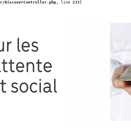
r/DiscoverController.php
, line 
233
]
r les
ttente
 social