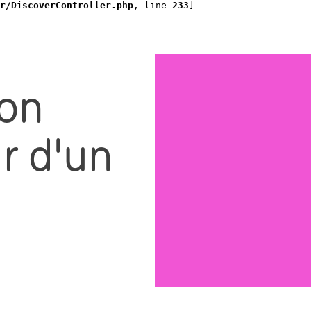
r/DiscoverController.php
, line 
233
]
son
r d'un