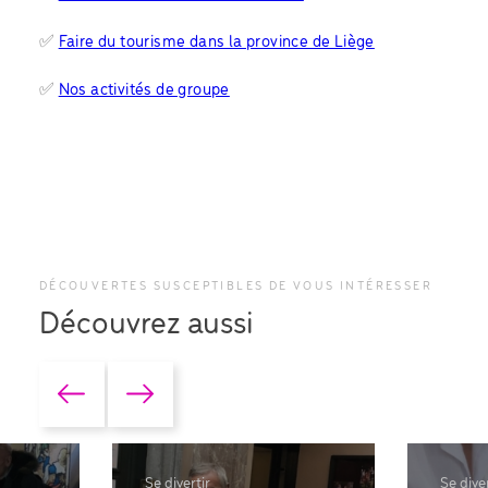
✅
Faire du tourisme dans la province de Liège
✅
Nos activités de groupe
DÉCOUVERTES SUSCEPTIBLES DE VOUS INTÉRESSER
Découvrez aussi
Se divertir
Se diver