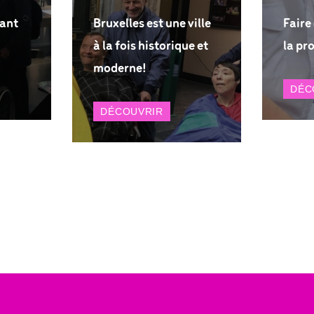
bant
Bruxelles est une ville
Faire
à la fois historique et
la pr
moderne!
DÉC
DÉCOUVRIR