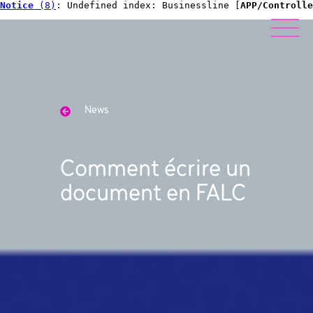
Notice
 (8)
: Undefined index: Businessline [
APP/Controlle
News
Comment écrire un
document en FALC