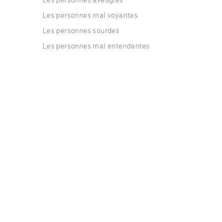
Les personnes aveugles
Les personnes mal voyantes
Les personnes sourdes
Les personnes mal entendantes
Les personnes présentant une déficience
intellectuelle
Les personnes présentant des troubles de
l'apprentissage.
Les personnes ayant des difficultés psychiques
ou psychologiques
Des catégories d'âge
Les jeunes enfants de 0 à 3 ans
Les jeunes enfants de 3 à 6 ans
Les enfants de 6 à 12 ans
Les adolescents de 12 à 18 ans