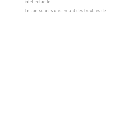
intellectuelle
Les personnes présentant des troubles de
l'apprentissage.
Les personnes ayant des difficultés psychiques
ou psychologiques
Des catégories d'âge
Les jeunes adultes de 19 à 21 ans
Les adultes de 22 à 64 ans
Les séniors de 65 à 79 ans
Les séniors de plus de 80 ans