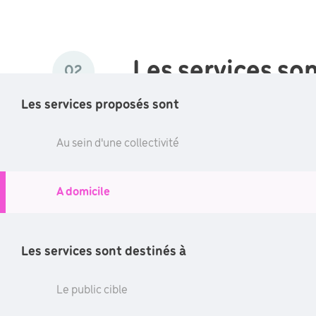
Les services son
02
Les services proposés sont
Le public cible
Au sein d'une collectivité
A domicile
Des catégories d'âge
Les services sont destinés à
Les jeunes adultes de 19 à 21 ans
Les adultes de 22 à 64 ans
Le public cible
Les séniors de 65 à 79 ans