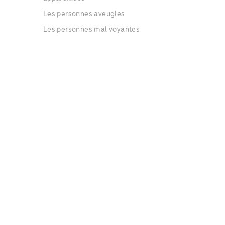
Les personnes aveugles
Les personnes mal voyantes
Les personnes sourdes
Les personnes mal entendantes
Les personnes présentant une déficience
intellectuelle
Les personnes présentant des troubles de
l'apprentissage.
Les personnes ayant des difficultés psychiques
ou psychologiques
Des catégories d'âge
Les jeunes adultes de 19 à 21 ans
Les adultes de 22 à 64 ans
Les séniors de 65 à 79 ans
Les séniors de plus de 80 ans