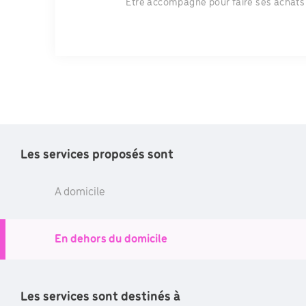
Etre accompagné pour faire ses achats
Les services proposés sont
Les services son
02
A domicile
Le public cible
En dehors du domicile
Les services sont destinés à
Des personnes en situtat