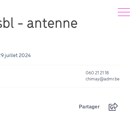
bl - antenne
29 juillet 2024
060 21 21 18
chimay@admr.be
Partager