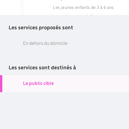
Les jeunes enfants de 3 à 6 ans
Les enfants de 6 à 12 ans
Les adolescents de 12 à 18 ans
Les services proposés sont
Les jeunes adultes de 19 à 21 ans
En dehors du domicile
Les adultes de 22 à 64 ans
Les séniors de 65 à 79 ans
Les séniors de plus de 80 ans
Les services sont destinés à
Le public cible