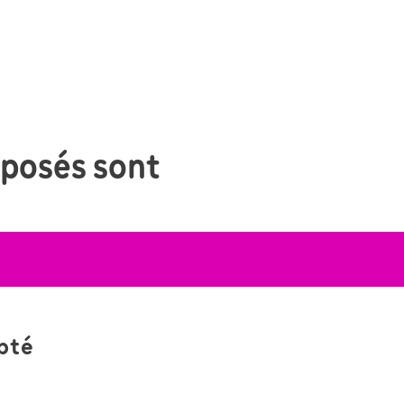
oposés sont
pté