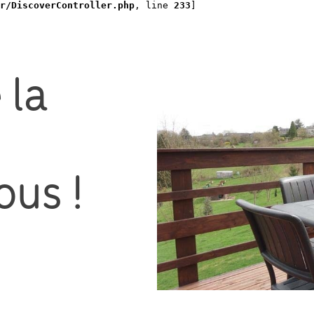
r/DiscoverController.php
, line 
233
]
 la
ous !