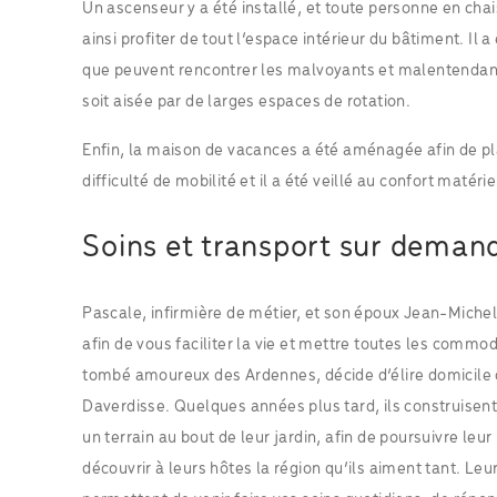
Un ascenseur y a été installé, et toute personne en ch
ainsi profiter de tout l’espace intérieur du bâtiment. Il
que peuvent rencontrer les malvoyants et malentendants
soit aisée par de larges espaces de rotation.
Enfin, la maison de vacances a été aménagée afin de p
difficulté de mobilité et il a été veillé au confort matér
Soins et transport sur deman
Pascale, infirmière de métier, et son époux Jean-Michel,
afin de vous faciliter la vie et mettre toutes les commod
tombé amoureux des Ardennes, décide d’élire domicile
Daverdisse. Quelques années plus tard, ils construisen
un terrain au bout de leur jardin, afin de poursuivre leur
découvrir à leurs hôtes la région qu’ils aiment tant. Leu