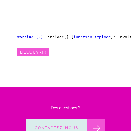
Warning
 (2)
: implode() [
function.implode
]: Inval
DÉCOUVRIR
Des questions ?
CONTACTEZ-NOUS