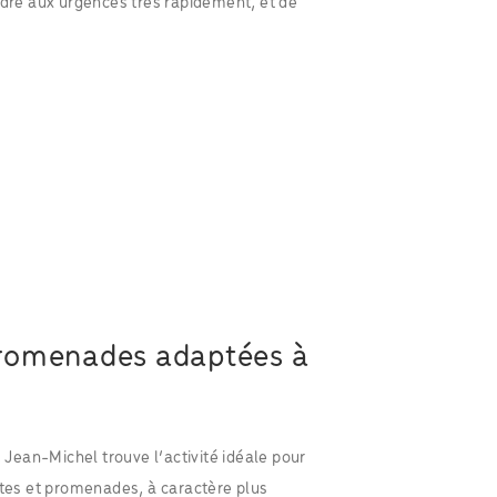
ndre aux urgences très rapidement, et de
t promenades adaptées à
, Jean-Michel trouve l’activité idéale pour
ites et promenades, à caractère plus