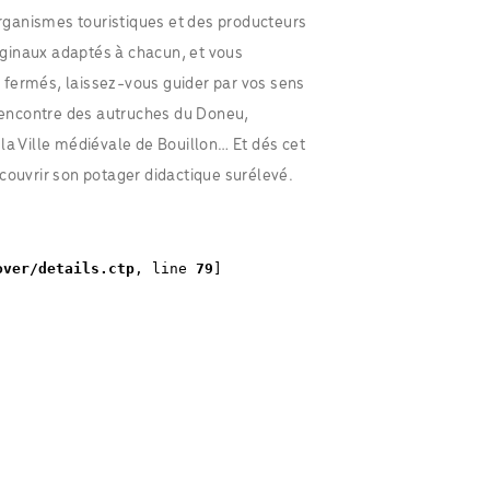
 organismes touristiques et des producteurs
riginaux adaptés à chacun, et vous
 fermés, laissez-vous guider par vos sens
 rencontre des autruches du Doneu,
la Ville médiévale de Bouillon… Et dés cet
couvrir son potager didactique surélevé.
over/details.ctp
, line 
79
]