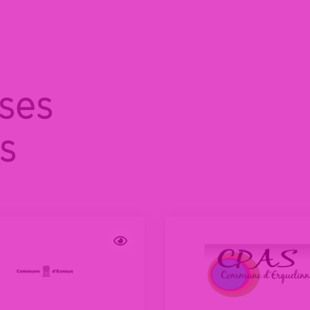
 ses
s