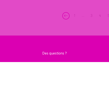
1
...
3
4
Des questions ?
CONTACTEZ-NOUS