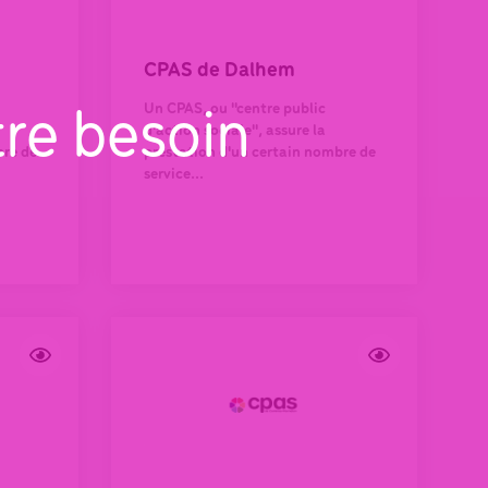
CPAS de Dalhem
Un CPAS, ou "centre public
tre besoin
d'action sociale", assure la
bre de
prestation d'un certain nombre de
service...