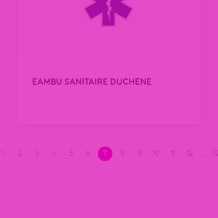
EAMBU SANITAIRE DUCHENE
1
2
3
4
5
6
7
8
9
10
11
12
...
3